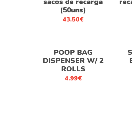
sacos de recarga
rec
(50uns)
43.50
€
Adicionar
POOP BAG
S
DISPENSER W/ 2
ROLLS
4.99
€