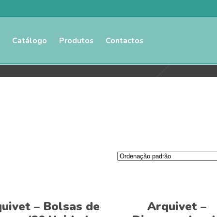
Catálogo
Produtos
Contactos
This
Ver opções
Ver opções
product
uivet – Bolsas de
Arquivet –
has