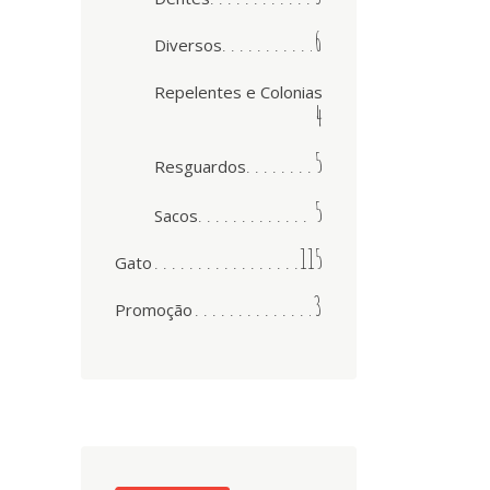
6
Diversos
Repelentes e Colonias
4
5
Resguardos
5
Sacos
115
Gato
3
Promoção