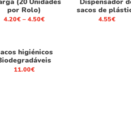
arga (20 Unidades
Dispensador d
multiple
por Rolo)
sacos de plásti
variants.
4.20
€
–
4.50
€
4.55
€
The
options
may
be
Adicionar
chosen
acos higiénicos
on
Biodegradáveis
the
11.00
€
product
page