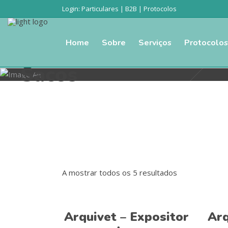
Login:
Particulares
|
B2B
|
Protocolos
Home
Sobre
Serviços
Protocolos
Sacos
A mostrar todos os 5 resultados
Adicionar
Arquivet – Expositor
Arq