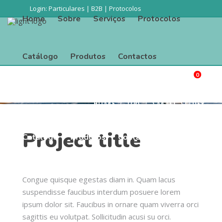
Login:
Particulares
|
B2B
|
Protocolos
Home
Sobre
Serviços
Protocolos
Catálogo
Produtos
Contactos
0
Procurar
Small
Home
Sobre
Serviços
Protocolos
Home
/
Tips
/
Small Slider
Slider
Project title
Catálogo
Produtos
Contactos
Congue quisque egestas diam in. Quam lacus
suspendisse faucibus interdum posuere lorem
ipsum dolor sit. Faucibus in ornare quam viverra orci
sagittis eu volutpat. Sollicitudin acusi su orci.