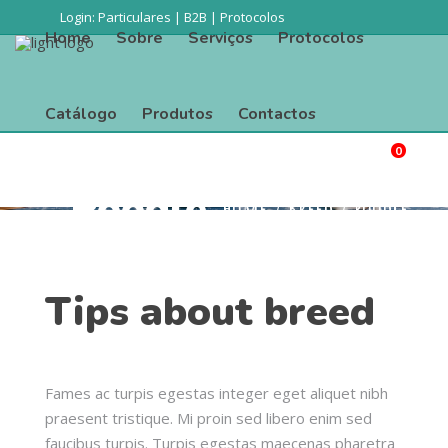
Login:
Particulares
|
B2B
|
Protocolos
Home
Sobre
Serviços
Protocolos
Catálogo
Produtos
Contactos
0
Procurar
Home
Sobre
Serviços
Protocolos
Poodle
Home
/
Breed
/
Poodle
Catálogo
Produtos
Contactos
Tips about breed
Fames ac turpis egestas integer eget aliquet nibh
praesent tristique. Mi proin sed libero enim sed
faucibus turpis. Turpis egestas maecenas pharetra