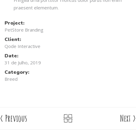
Fringilla urna porttitor rhoncus dolor purus non enim
praesent elementum.
Project:
PetStore Branding
Client:
Qode Interactive
Date:
31 de Julho, 2019
Category:
Breed
<
Previous
Next
>