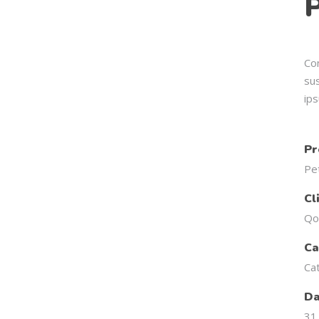
P
Co
su
ips
Pr
Pe
Cl
Qo
Ca
Ca
Da
31