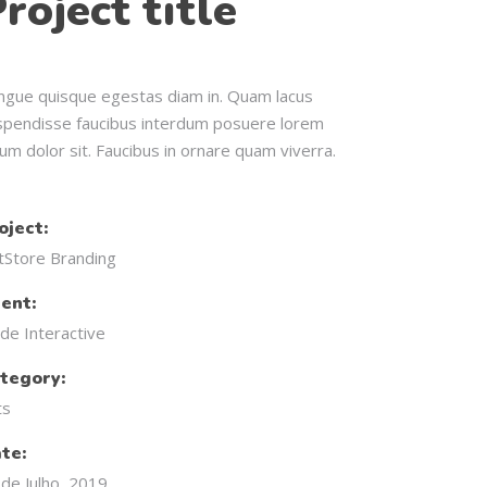
roject title
ngue quisque egestas diam in. Quam lacus
spendisse faucibus interdum posuere lorem
um dolor sit. Faucibus in ornare quam viverra.
oject:
tStore Branding
ient:
de Interactive
tegory:
ts
te:
 de Julho, 2019