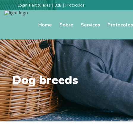
Login:
Particulares
|
B2B
|
Protocolos
Home
Sobre
Serviços
Protocolos
Dog breeds