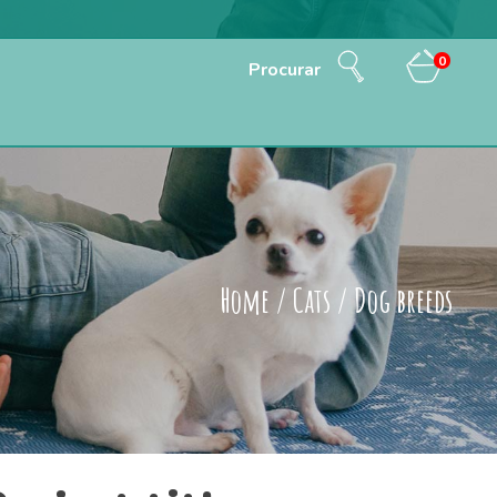
0
Procurar
Home
/
Cats
/
Dog breeds